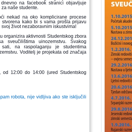
i dnevno na facebook stranici objavljuje
e za naše studente.
oći nekad na oko komplicirane procese
 stvorena kako bi s vama prošla prijavu
e svoj život nezaboravnim iskustvima!
 organizira aktivnosti Studentskog zbora
a sveučilištima u
inozemstvu. Svakog
sati, na raspolaganju je studentima
zemstvu. Voditelj je projekata od značaja
, od 12:00 do 14:00 (ured Studentskog
m robota, nije vidljiva ako ste isključili 