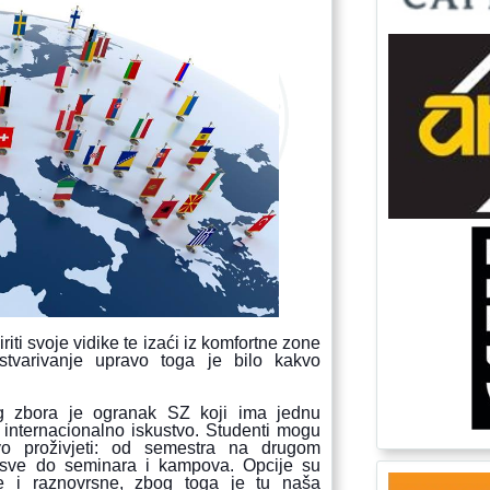
riti svoje vidike te izaći iz komfortne zone
stvarivanje upravo toga je bilo kakvo
g zbora je ogranak SZ koji ima jednu
 internacionalno iskustvo. Studenti mogu
vo proživjeti: od semestra na drugom
pa sve do seminara i kampova. Opcije su
e i raznovrsne, zbog toga je tu naša