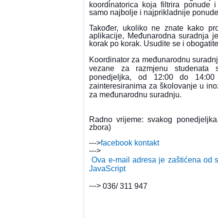
koordinatorica koja filtrira ponude 
samo najbolje i najprikladnije ponud
Također, ukoliko ne znate kako pr
aplikacije, Međunarodna suradnja je
korak po korak. Usudite se i obogatit
Koordinator za međunarodnu suradnju
vezane za razmjenu studenata s
ponedjeljka, od 12:00 do 14:00 
zainteresiranima za školovanje u ino
za međunarodnu suradnju.
Radno vrijeme: svakog ponedjeljka
zbora)
--->
facebo
ok kontakt
--->
Ova e-mail adresa je zaštićena od spa
JavaScript

---> 
036/ 311 947