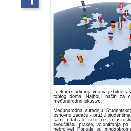
Tijekom studiranja veoma je bitno raši
toplog doma. Najbolji način za o
međunarodno iskustvo.
Međunarodna suradnju Studentsko
osnovnu zadaću - pružiti studentima
sami odabrati kako će to iskust
sveučilištu, prakse, volontiranja 
nebrojive! Ponude su mnogobrojn